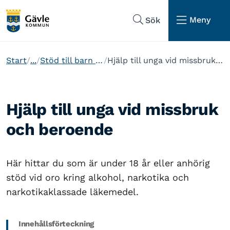
Hoppa till sidans navigering
Hoppa till sidans innehåll
Meny
Sök
Start
...
Stöd till barn och unga
Hjälp till unga vid missbruk och beroende
Hjälp till unga vid missbruk
och beroende
Här hittar du som är under 18 år eller anhörig
stöd vid oro kring alkohol, narkotika och
narkotikaklassade läkemedel.
Innehållsförteckning