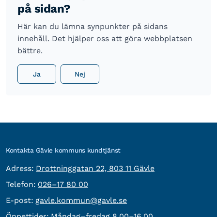
på sidan?
Här kan du lämna synpunkter på sidans
innehåll. Det hjälper oss att göra webbplatsen
bättre.
Ja
Nej
Kontakta Gävle kommuns kundtjänst
besöksadress:
Adress:
Drottninggatan 22, 803 11 Gävle
Telefon:
Telefon:
026–17 80 00
E-post:
E-post:
gavle.kommun@gavle.se
Öppettider:
Måndag–fredag 8.00–16.00