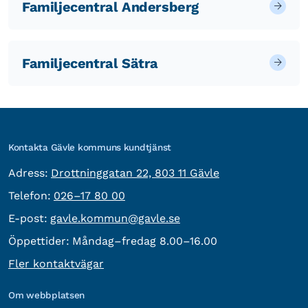
Familjecentral Andersberg
Familjecentral Sätra
Kontakta Gävle kommuns kundtjänst
besöksadress:
Adress:
Drottninggatan 22, 803 11 Gävle
Telefon:
Telefon:
026–17 80 00
E-post:
E-post:
gavle.kommun@gavle.se
Öppettider:
Måndag–fredag 8.00–16.00
Fler kontaktvägar
Om webbplatsen