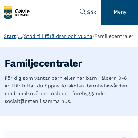
Hoppa till sidans navigering
Hoppa till sidans innehåll
Meny
Sök
Start
...
Stöd till föräldrar och vuxna
Familjecentraler
Familjecentraler
För dig som väntar barn eller har barn i åldern 0-6
år. Här hittar du öppna förskolan, barnhälsovården,
mödrahälsovården och den förebyggande
socialtjänsten i samma hus.