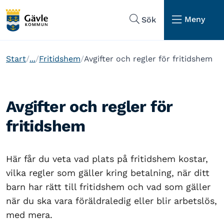
Hoppa till sidans navigering
Hoppa till sidans innehåll
Meny
Sök
Start
...
Fritidshem
Avgifter och regler för fritidshem
Avgifter och regler för
fritidshem
Här får du veta vad plats på fritidshem kostar,
vilka regler som gäller kring betalning, när ditt
barn har rätt till fritidshem och vad som gäller
när du ska vara föräldraledig eller blir arbetslös,
med mera.