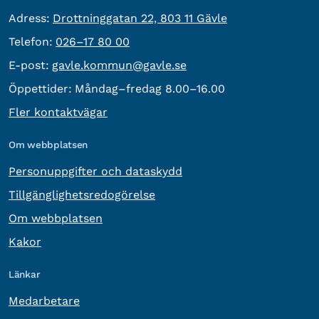
besöksadress:
Adress:
Drottninggatan 22, 803 11 Gävle
Telefon:
Telefon:
026–17 80 00
E-post:
E-post:
gavle.kommun@gavle.se
Öppettider:
Måndag–fredag 8.00–16.00
Fler kontaktvägar
Om webbplatsen
Personuppgifter och dataskydd
Tillgänglighetsredogörelse
Om webbplatsen
Kakor
Länkar
Medarbetare