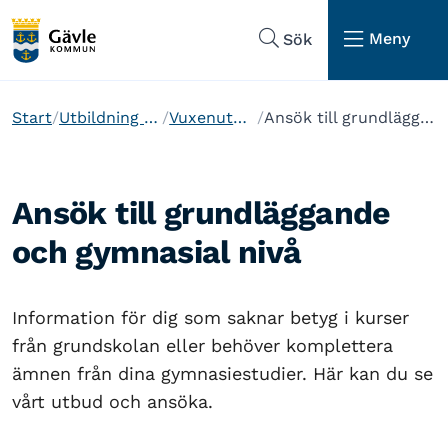
Hoppa till sidans navigering
Hoppa till sidans innehåll
Meny
Sök
Start
Utbildning och barnomsorg
Vuxenutbildning i Gävle
Ansök till grundläggande och gymnasial nivå
Ansök till grundläggande
och gymnasial nivå
Information för dig som saknar betyg i kurser
från grundskolan eller behöver komplettera
ämnen från dina gymnasiestudier. Här kan du se
vårt utbud och ansöka.