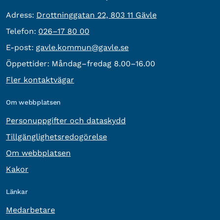
besöksadress:
Adress:
Drottninggatan 22, 803 11 Gävle
Telefon:
Telefon:
026–17 80 00
E-post:
E-post:
gavle.kommun@gavle.se
Öppettider:
Måndag–fredag 8.00–16.00
Fler kontaktvägar
Om webbplatsen
Personuppgifter och dataskydd
Tillgänglighetsredogörelse
Om webbplatsen
Kakor
Länkar
Medarbetare