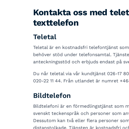
Kontakta oss med teleta
texttelefon
Teletal
Teletal är en kostnadsfri telefontjänst so
behöver stöd under telefonsamtal. Tjänsten
anteckningsstöd och erbjuds endast på sve
Du når teletal via vår kundtjänst 026-17 80 
020-22 11 44. Från utlandet är numret +468
Bildtelefon
Bildtelefoni är en förmedlingstjänst som 
svenskt teckenspråk och personer som använ
Dessutom kan två eller flera personer som
distanstolkade. Tjänsten är kostnadsfri o