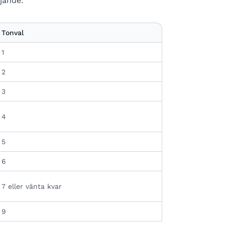
ljande:
Tonval
1
2
3
4
5
6
7 eller vänta kvar
9