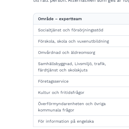
till rätt person. Alternativen som ges är fö
Område – expertteam
Socialtjänst och försörjningsstöd
Förskola, skola och vuxenutbildning
Omvårdnad och äldreomsorg
Samhällsbyggnad, Livsmiljö, trafik,
färdtjänst och skolskjuts
Företagsservice
Kultur och fritidsfrågor
Överförmyndarenheten och övriga
kommunala frågor
För information på engelska