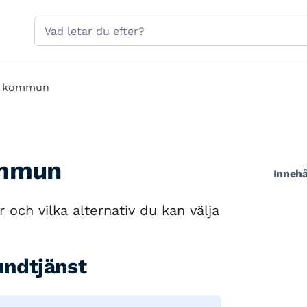
Hoppa till sidans navigering
Hoppa till sidans innehåll
Sök
på
gavle.se
e kommun
ommun
Innehå
 och vilka alternativ du kan välja
undtjänst