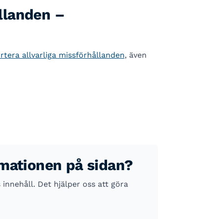
llanden –
tera allvarliga missförhållanden
, även
rmationen på sidan?
nnehåll. Det hjälper oss att göra