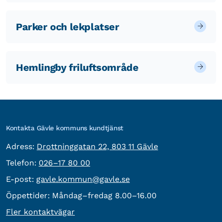
Parker och lekplatser
Hemlingby friluftsområde
Kontakta Gävle kommuns kundtjänst
besöksadress:
Adress:
Drottninggatan 22, 803 11 Gävle
Telefon:
Telefon:
026–17 80 00
E-post:
E-post:
gavle.kommun@gavle.se
Öppettider:
Måndag–fredag 8.00–16.00
Fler kontaktvägar