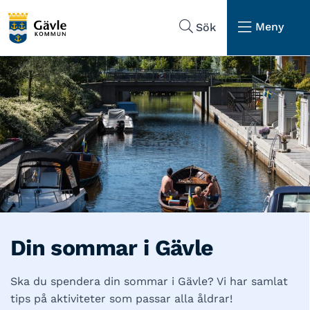
Hoppa till sidans navigering
Hoppa till sidans innehåll
Meny
Sök
Din sommar i Gävle
Ska du spendera din sommar i Gävle? Vi har samlat
tips på aktiviteter som passar alla åldrar!