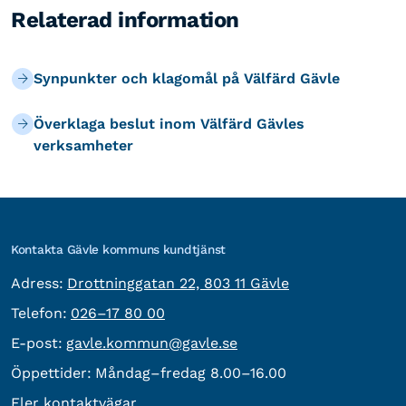
Relaterad information
Synpunkter och klagomål på Välfärd Gävle
Överklaga beslut inom Välfärd Gävles
verksamheter
Kontakta Gävle kommuns kundtjänst
besöksadress:
Adress:
Drottninggatan 22, 803 11 Gävle
Telefon:
Telefon:
026–17 80 00
E-post:
E-post:
gavle.kommun@gavle.se
Öppettider:
Måndag–fredag 8.00–16.00
Fler kontaktvägar