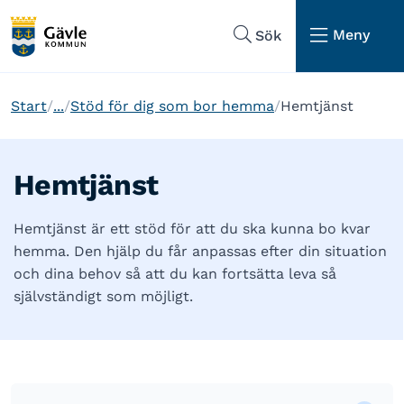
Hoppa till sidans navigering
Hoppa till sidans innehåll
Meny
Sök
Start
...
Stöd för dig som bor hemma
Hemtjänst
Hemtjänst
Hemtjänst är ett stöd för att du ska kunna bo kvar
hemma. Den hjälp du får anpassas efter din situation
och dina behov så att du kan fortsätta leva så
självständigt som möjligt.