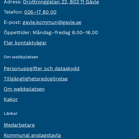
besöksadress:
Adress:
Drottninggatan 22, 803 11 Gävle
Telefon:
Telefon:
026–17 80 00
E-post:
E-post:
gavle.kommun@gavle.se
Öppettider:
Måndag–fredag 8.00–16.00
Fler kontaktvägar
Om webbplatsen
Personuppgifter och dataskydd
Tillgänglighetsredogörelse
Om webbplatsen
Kakor
Länkar
Medarbetare
Kommunal anslagstavla