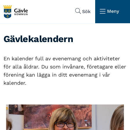
Hoppa till sidans navigering
Hoppa till sidans innehåll
Meny
Sök
Gävlekalendern
En kalender full av evenemang och aktiviteter
för alla åldrar. Du som invånare, företagare eller
förening kan lägga in ditt evenemang i vår
kalender.