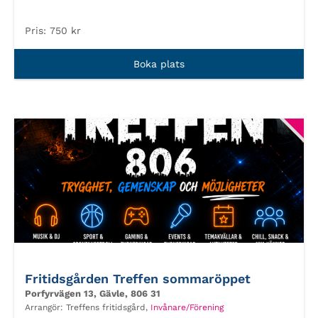
Pris:
750 kr
Boka plats
Fritidsgården Treffen sommaröppet
Porfyrvägen 13, Gävle, 806 31
Arrangör:
Treffens fritidsgård,
Invånare/Förening