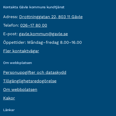
Kontakta Gävle kommuns kundtjänst
besöksadress:
Adress:
Drottninggatan 22, 803 11 Gävle
Telefon:
Telefon:
026–17 80 00
E-post:
E-post:
gavle.kommun@gavle.se
Öppettider:
Måndag–fredag 8.00–16.00
Fler kontaktvägar
Om webbplatsen
Personuppgifter och dataskydd
Tillgänglighetsredogörelse
Om webbplatsen
Kakor
Länkar