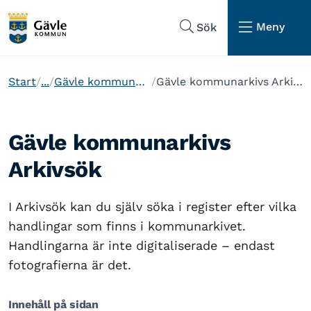
Hoppa till sidans navigering
Hoppa till sidans innehåll
Meny
Sök
Start
...
Gävle kommunarkiv
Gävle kommunarkivs Arkivsök
Gävle kommunarkivs
Arkivsök
I Arkivsök kan du själv söka i register efter vilka
handlingar som finns i kommunarkivet.
Handlingarna är inte digitaliserade – endast
fotografierna är det.
Innehåll på sidan