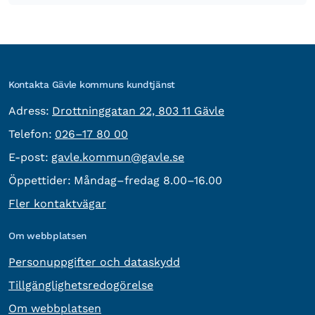
Kontakta Gävle kommuns kundtjänst
besöksadress:
Adress:
Drottninggatan 22, 803 11 Gävle
Telefon:
Telefon:
026–17 80 00
E-post:
E-post:
gavle.kommun@gavle.se
Öppettider:
Måndag–fredag 8.00–16.00
Fler kontaktvägar
Om webbplatsen
Personuppgifter och dataskydd
Tillgänglighetsredogörelse
Om webbplatsen